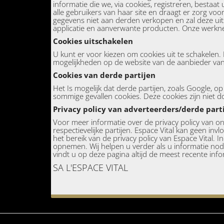
informatie die we, via cookies, registreren, besta
alle gebruikers van haar site en draagt er zorg voo
gegevens niet aan derden verkopen en zal deze uits
applicatie en aanverwante producten. Onze werkne
Cookies uitschakelen
U kunt er voor kiezen om cookies uit te schakelen
mogelijkheden op de website van de aanbieder va
Cookies van derde partijen
Het Is mogelijk dat derde partijen, zoals Google, 
sommige gevallen cookies. Deze cookies zijn niet d
Privacy policy van adverteerders/derde part
Voor meer informatie over de privacy policy van o
respectievelijke partijen. Espace Vital kan geen in
het bereik van de privacy policy van Espace Vital.
opnemen. Wij helpen u verder als u informatie nodig
vindt u op deze pagina altijd de meest recente info
SA L'ESPACE VITAL