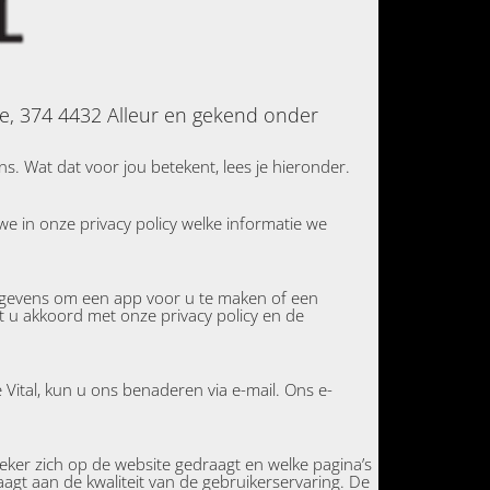
re, 374 4432 Alleur en gekend onder
Wat dat voor jou betekent, lees je hieronder.
e in onze privacy policy welke informatie we
gegevens om een app voor u te maken of een
t u akkoord met onze privacy policy en de
 Vital, kun u ons benaderen via e-mail. Ons e-
eker zich op de website gedraagt en welke pagina’s
agt aan de kwaliteit van de gebruikerservaring. De