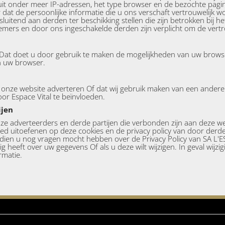
at uit onder meer IP-adressen, het type browser en de bezochte pagi
r dat de persoonlijke informatie die u ons verschaft vertrouwelijk w
luitend aan derden ter beschikking stellen die zijn betrokken bij 
mers en door ons ingeschakelde derden zijn verplicht om de vertr
. Dat doet u door gebruik te maken de mogelijkheden van uw brows
n uw browser.
op onze website adverteren Of dat wij gebruik maken van een andere
oor Espace Vital te beïnvloeden.
ijen
nze adverteerders en derde partijen die verbonden zijn aan deze we
vloed uitoefenen op deze cookies en de privacy policy van door derd
 Indien u nog vragen mocht hebben over de Privacy Policy van SA L
 heeft over uw gegevens Of als u deze wilt wijzigen. In geval wijzig
rmatie.