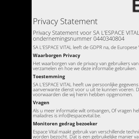
Privacy Statement
Privacy Statement voor SA L'ESPACE VITAL
ondernemingsnummer 0440340804
SA L'ESPACE VITAL leeft de GDPR na, de Europese 
Waarborgen Privacy
Het waarborgen van de privacy van gebruikers van E
verzamelen en hoe we deze informatie gebruiken.
Toestemming
SA L'ESPACE VITAL heeft uw persoonlijke gegevens
aanverwante dienst voor u uit te kunnen voeren. D
voorwaarden die wij hierin hebben opgenomen.
Vragen
Als u meer informatie wilt ontvangen, Of vragen he
mailadres is info@espacevital.be.
Monitoren gedrag bezoeker
Espace Vital maakt gebruik van verschillende tech
worden bezocht. Dat is een gebruikelijke manier va