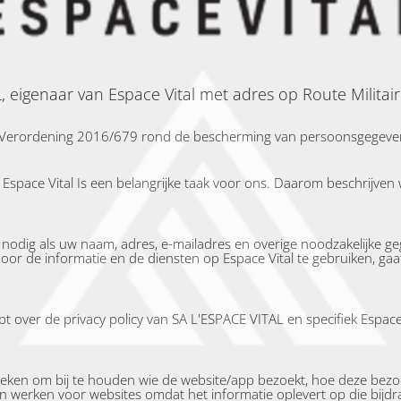
, eigenaar van Espace Vital met adres op Route Militai
Verordening 2016/679 rond de bescherming van persoonsgegevens. 
space Vital Is een belangrijke taak voor ons. Daarom beschrijven w
 nodig als uw naam, adres, e-mailadres en overige noodzakelijke 
oor de informatie en de diensten op Espace Vital te gebruiken, gaa
bt over de privacy policy van SA L'ESPACE VITAL en specifiek Espace
nieken om bij te houden wie de website/app bezoekt, hoe deze bezo
n werken voor websites omdat het informatie oplevert op die bijdra