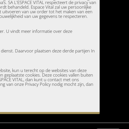
na’s. SA L'ESPACE VITAL respecteert de privacy van
ordt behandeld. Espace Vital zal uw persoonlijke
het uitvoeren van uw order tot het maken van een
ouwelijkheid van uw gegevens te respecteren.
er. U vindt meer informatie over deze
 dienst. Daarvoor plaatsen deze derde partijen In
bsite, kun u terecht op de websites van deze
en geplaatste cookies. Deze cookies vallen buiten
'ESPACE VITAL, dan kunt u contact met ons
ing van onze Privacy Policy nodig mocht zijn, dan